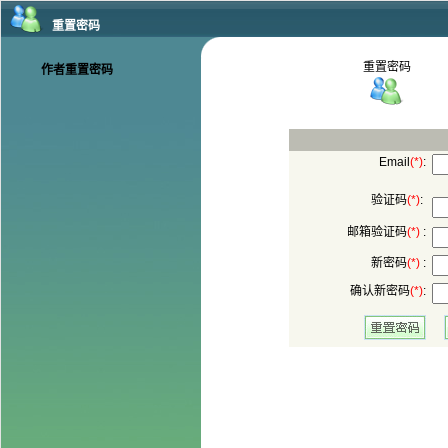
:
:
 :
 :
: