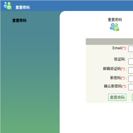
:
验证码:
 :
 :
: