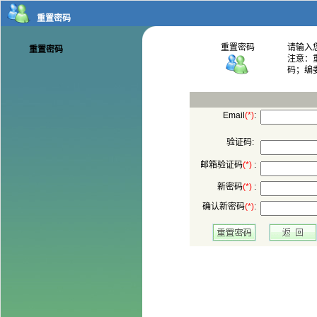
码；编
:
验证码:
 :
 :
: