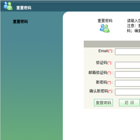
码；编
:
:
 :
 :
: