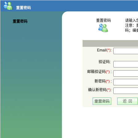
码；编
:
验证码:
 :
 :
: