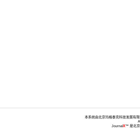
™
 是北