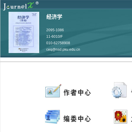
经济学
2095-1086
11-6010/F
010-62758908
ceq@nsd.pku.edu.cn