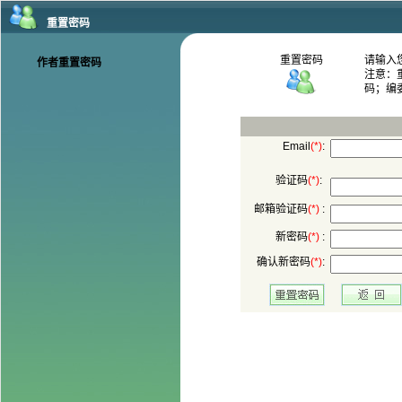
码；编
:
:
 :
 :
: