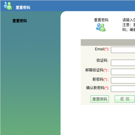
码；编
:
验证码:
 :
 :
: