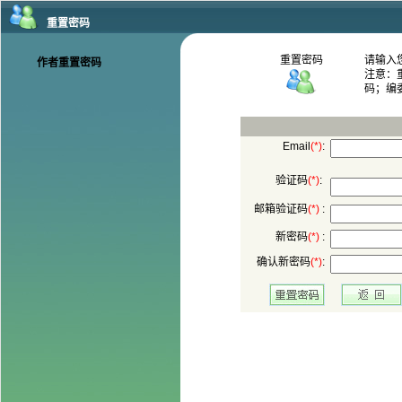
码；编
:
:
 :
 :
: