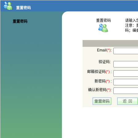
码；编
:
验证码:
 :
 :
: