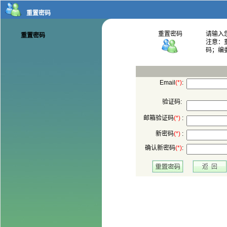
码；编
:
验证码:
 :
 :
: