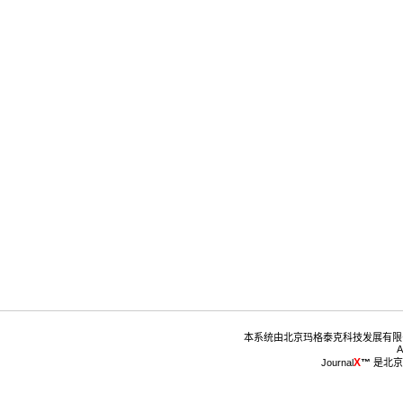
™
 是北