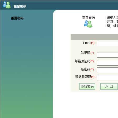
码；编
:
:
 :
 :
: