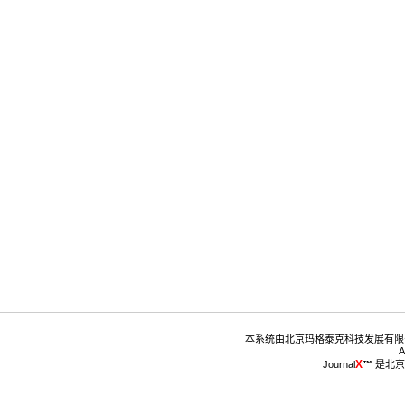
™
 是北