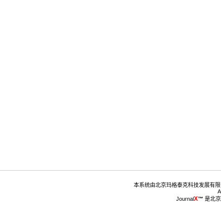
™
 是北