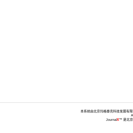
™
 是北